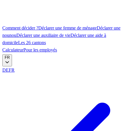
Comment décider ?
Déclarer une femme de ménage
Déclarer une
nounou
Déclarer une auxiliaire de vie
Déclarer une aide à
domicile
Les 26 cantons
Calculateur
Pour les employés
FR
DE
FR