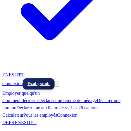
EN
ES
IT
PT
Connexion
Essai gratuit
Employer quelqu'un
Comment décider ?
Déclarer une femme de ménage
Déclarer une
nounou
Déclarer une auxiliaire de vie
Les 26 cantons
Calculateur
Pour les employés
Connexion
DE
FR
EN
ES
IT
PT