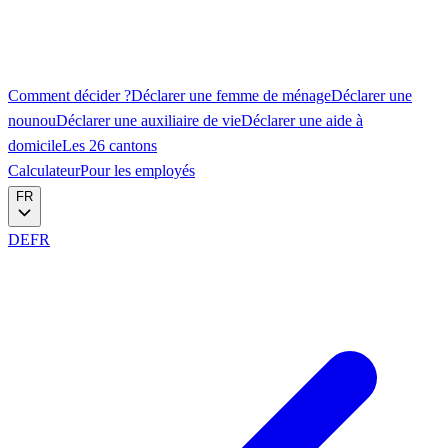
Comment décider ?
Déclarer une femme de ménage
Déclarer une
nounou
Déclarer une auxiliaire de vie
Déclarer une aide à
domicile
Les 26 cantons
Calculateur
Pour les employés
FR
DE
FR