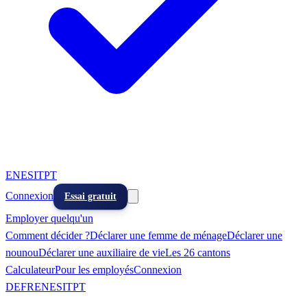
EN
ES
IT
PT
Connexion
Essai gratuit
Employer quelqu'un
Comment décider ?
Déclarer une femme de ménage
Déclarer une
nounou
Déclarer une auxiliaire de vie
Les 26 cantons
Calculateur
Pour les employés
Connexion
DE
FR
EN
ES
IT
PT