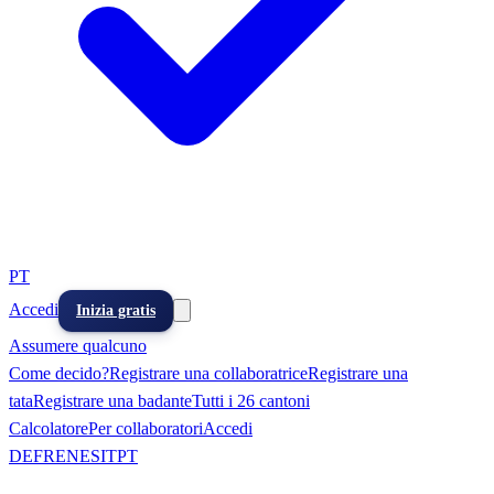
PT
Accedi
Inizia gratis
Assumere qualcuno
Come decido?
Registrare una collaboratrice
Registrare una
tata
Registrare una badante
Tutti i 26 cantoni
Calcolatore
Per collaboratori
Accedi
DE
FR
EN
ES
IT
PT