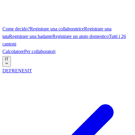
Come decido?
Registrare una collaboratrice
Registrare una
tata
Registrare una badante
Registrare un aiuto domestico
Tutti i 26
cantoni
Calcolatore
Per collaboratori
IT
DE
FR
EN
ES
IT