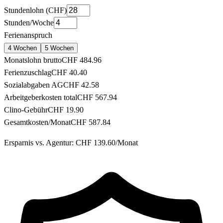
Stundenlohn (CHF)
Stunden/Woche
Ferienanspruch
4 Wochen
5 Wochen
Monatslohn brutto
CHF
484.96
Ferienzuschlag
CHF
40.40
Sozialabgaben AG
CHF
42.58
Arbeitgeberkosten total
CHF
567.94
Clino-Gebühr
CHF 19.90
Gesamtkosten/Monat
CHF
587.84
Ersparnis vs. Agentur
: CHF
139.60
/Monat