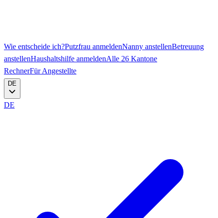
Wie entscheide ich?
Putzfrau anmelden
Nanny anstellen
Betreuung
anstellen
Haushaltshilfe anmelden
Alle 26 Kantone
Rechner
Für Angestellte
DE
DE