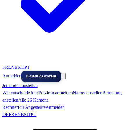
FR
EN
ES
IT
PT
Anmelden
Kostenlos starten
Jemanden anstellen
Wie entscheide ich?
Putzfrau anmelden
Nanny anstellen
Betreuung
anstellen
Alle 26 Kantone
Rechner
Für Angestellte
Anmelden
DE
FR
EN
ES
IT
PT