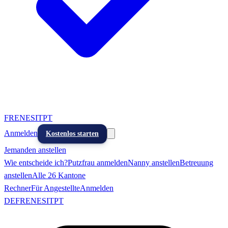
FR
EN
ES
IT
PT
Anmelden
Kostenlos starten
Jemanden anstellen
Wie entscheide ich?
Putzfrau anmelden
Nanny anstellen
Betreuung
anstellen
Alle 26 Kantone
Rechner
Für Angestellte
Anmelden
DE
FR
EN
ES
IT
PT