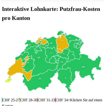
Interaktive Lohnkarte: Putzfrau-Kosten
pro Kanton
SH
TG
ZH
BL
AG
JU
SO
SG
LU
SZ
NE
BE
UR
FR
GR
VD
TI
VS
GE
CHF 25-27
CHF 28-30
CHF 31-33
CHF 34+
Klicken Sie auf einen
Kanton