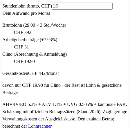
Stundenlohn (brutto, CHF)
Dein Aufwand pro Monat
Bruttolohn
(
29.00
×
3
Std./Woche
)
CHF 392
Arbeitgeberbeiträge
(+
7.93
%)
CHF 31
Clino (Abrechnung & Anmeldung)
CHF 19.90
Gesamtkosten
CHF 442
/Monat
davon nur CHF 19.90 für Clino - der Rest ist Lohn & gesetzliche
Beiträge
AHV/IV/EO 5.3% + ALV 1.1% + UVG 0.505% + kantonale FAK
.
Schätzung mit offiziellen Beitragssätzen (Stand 2026). Zzgl. geringe
Verwaltungskosten der Ausgleichskasse. Den exakten Betrag
berechnet der
Lohnrechner
.