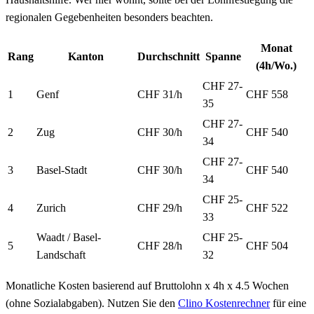
regionalen Gegebenheiten besonders beachten.
Monat
Rang
Kanton
Durchschnitt
Spanne
(4h/Wo.)
CHF 27-
1
Genf
CHF 31
/h
CHF 558
35
CHF 27-
2
Zug
CHF 30
/h
CHF 540
34
CHF 27-
3
Basel-Stadt
CHF 30
/h
CHF 540
34
CHF 25-
4
Zurich
CHF 29
/h
CHF 522
33
Waadt / Basel-
CHF 25-
5
CHF 28
/h
CHF 504
Landschaft
32
Monatliche Kosten basierend auf Bruttolohn x 4h x 4.5 Wochen
(ohne Sozialabgaben). Nutzen Sie den
Clino Kostenrechner
für eine