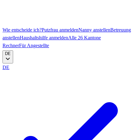
Wie entscheide ich?
Putzfrau anmelden
Nanny anstellen
Betreuung
anstellen
Haushaltshilfe anmelden
Alle 26 Kantone
Rechner
Für Angestellte
DE
DE