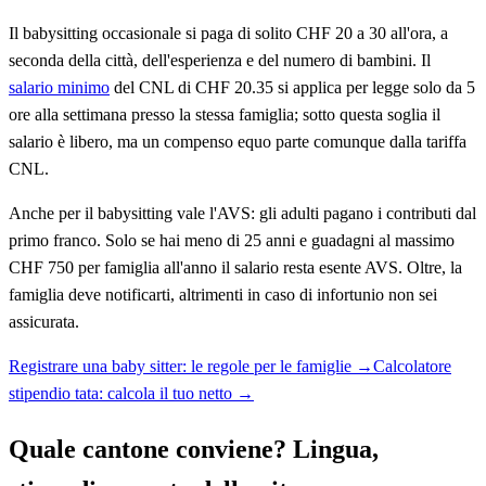
Il babysitting occasionale si paga di solito CHF 20 a 30 all'ora, a
seconda della città, dell'esperienza e del numero di bambini. Il
salario minimo
del CNL di CHF 20.35 si applica per legge solo da 5
ore alla settimana presso la stessa famiglia; sotto questa soglia il
salario è libero, ma un compenso equo parte comunque dalla tariffa
CNL.
Anche per il babysitting vale l'AVS: gli adulti pagano i contributi dal
primo franco. Solo se hai meno di 25 anni e guadagni al massimo
CHF 750 per famiglia all'anno il salario resta esente AVS. Oltre, la
famiglia deve notificarti, altrimenti in caso di infortunio non sei
assicurata.
Registrare una baby sitter: le regole per le famiglie
→
Calcolatore
stipendio tata: calcola il tuo netto
→
Quale cantone conviene? Lingua,