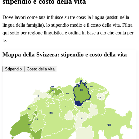
stipendio e costo della vita
Dove lavori come tata influisce su tre cose: la lingua (assisti nella
lingua della famiglia), lo stipendio medio e il costo della vita. Filtra
qui sotto per regione linguistica e ordina in base a ciò che conta per
te.
Mappa della Svizzera: stipendio e costo della vita
Stipendio
Costo della vita
SH
TG
ZH
BL
AG
JU
SO
SG
LU
SZ
NE
BE
UR
FR
GR
VD