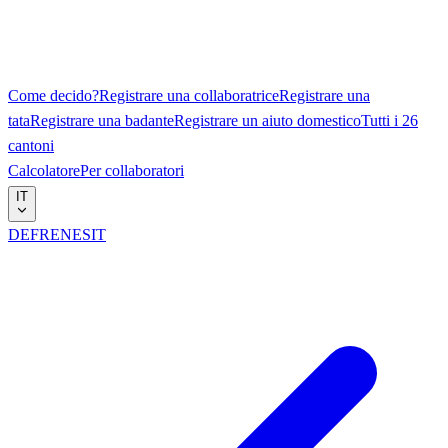
Come decido?
Registrare una collaboratrice
Registrare una
tata
Registrare una badante
Registrare un aiuto domestico
Tutti i 26
cantoni
Calcolatore
Per collaboratori
IT
DE
FR
EN
ES
IT