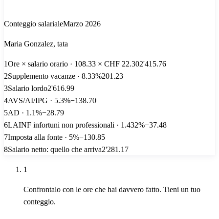
Conteggio salariale
Marzo 2026
Maria Gonzalez
,
tata
1
Ore × salario orario
·
108.33 × CHF 22.30
2'415.76
2
Supplemento vacanze
·
8.33%
201.23
3
Salario lordo
2'616.99
4
AVS/AI/IPG
·
5.3%
−
138.70
5
AD
·
1.1%
−
28.79
6
LAINF infortuni non professionali
·
1.432%
−
37.48
7
Imposta alla fonte
·
5%
−
130.85
8
Salario netto: quello che arriva
2'281.17
1
Confrontalo con le ore che hai davvero fatto. Tieni un tuo
conteggio.