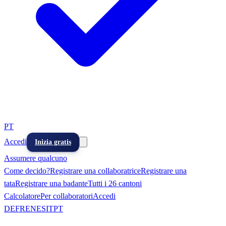
PT
Accedi
Inizia gratis
Assumere qualcuno
Come decido?
Registrare una collaboratrice
Registrare una
tata
Registrare una badante
Tutti i 26 cantoni
Calcolatore
Per collaboratori
Accedi
DE
FR
EN
ES
IT
PT