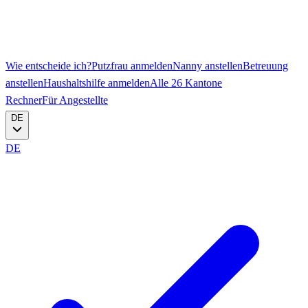
Wie entscheide ich?
Putzfrau anmelden
Nanny anstellen
Betreuung
anstellen
Haushaltshilfe anmelden
Alle 26 Kantone
Rechner
Für Angestellte
DE
DE