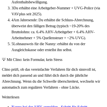
Aufenthaltsbewilligung.
3
Du erhältst eine Arbeitgeber-Nummer + UVG-Police (via
VAVplus seit 2025).
4
Am Jahresende: Du erhältst die Schluss-Abrechnung,
überweist den fälligen Betrag (typisch ~19-20% des
Bruttolohns: ca. 6.4% AHV-Arbeitgeber + 6.4% AHV-
Arbeitnehmer + 5% Quellensteuer + ~2% UVG).
5
Lohnausweis für die Nanny: erhältst du von der
Ausgleichskasse oder erstellst ihn selbst.
💡
Mit Clino: kein Formular, kein Stress
Clino prüft, ob das vereinfachte Verfahren für dich sinnvoll ist,
meldet dich passend an und führt dich durch die jährliche
Abrechnung. Wenn du die Schwelle überschreitest, wechseln wir
automatisch zum regulären Verfahren - ohne Lücke.
Weiterlesen
Nanny bei der AHV anmelden - Schritt-für-Schritt