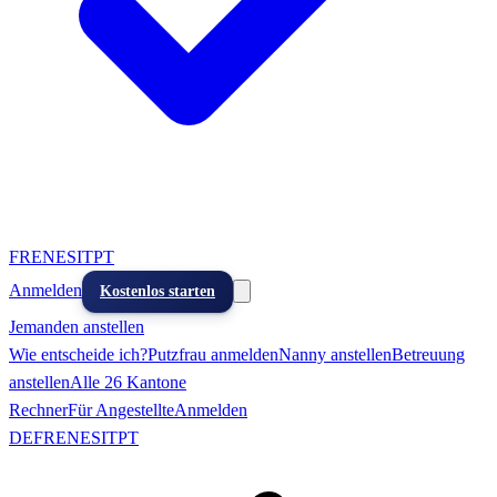
FR
EN
ES
IT
PT
Anmelden
Kostenlos starten
Jemanden anstellen
Wie entscheide ich?
Putzfrau anmelden
Nanny anstellen
Betreuung
anstellen
Alle 26 Kantone
Rechner
Für Angestellte
Anmelden
DE
FR
EN
ES
IT
PT