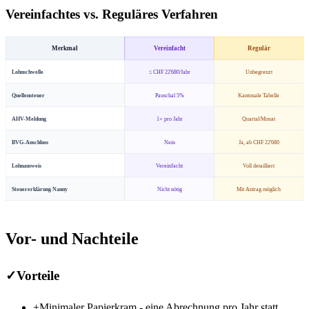
Vereinfachtes vs. Reguläres Verfahren
Merkmal
Vereinfacht
Regulär
Lohnschwelle
≤ CHF 22'680/Jahr
Unbegrenzt
Quellensteuer
Pauschal 5%
Kantonale Tabelle
AHV-Meldung
1× pro Jahr
Quartal/Monat
BVG-Anschluss
Nein
Ja, ab CHF 22'680
Lohnausweis
Vereinfacht
Voll detailliert
Steuererklärung Nanny
Nicht nötig
Mit Antrag möglich
Vor- und Nachteile
✓
Vorteile
+
Minimaler Papierkram - eine Abrechnung pro Jahr statt