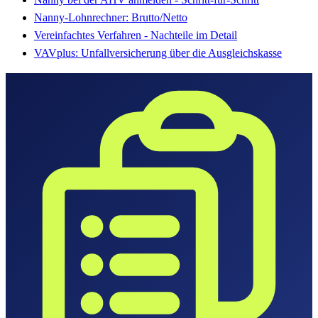
Nanny-Lohnrechner: Brutto/Netto
Vereinfachtes Verfahren - Nachteile im Detail
VAVplus: Unfallversicherung über die Ausgleichskasse