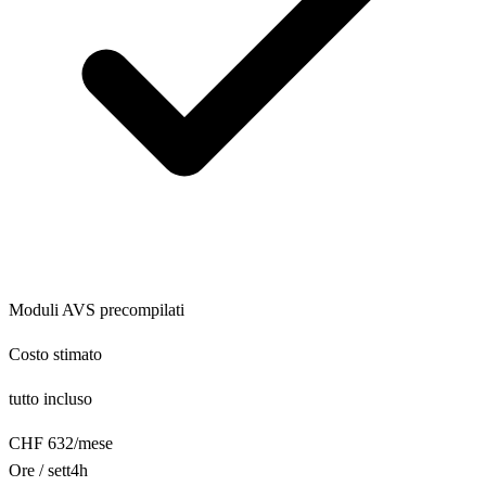
Moduli AVS precompilati
Costo stimato
tutto incluso
CHF
632
/
mese
Ore / sett
4
h