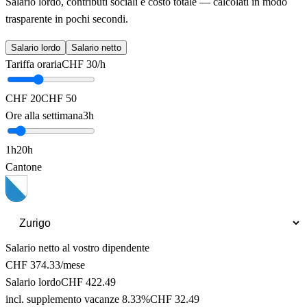
Salario lordo, contributi sociali e costo totale — calcolati in modo
trasparente in pochi secondi.
Salario lordo
Salario netto
Tariffa oraria
CHF
30
/h
CHF 20
CHF 50
Ore alla settimana
3
h
1
h
20
h
Cantone
Salario netto al vostro dipendente
CHF
374.33
/mese
Salario lordo
CHF
422.49
incl. supplemento vacanze 8.33%
CHF
32.49