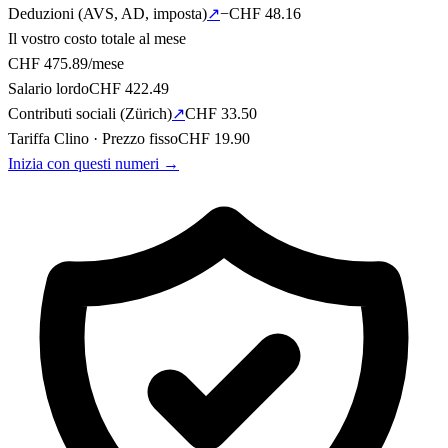
Deduzioni (AVS, AD, imposta
)
↗
−CHF
48.16
Il vostro costo totale al mese
CHF
475.89
/mese
Salario lordo
CHF
422.49
Contributi sociali
(
Zürich
)
↗
CHF
33.50
Tariffa Clino
·
Prezzo fisso
CHF
19.90
Inizia con questi numeri
→