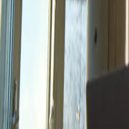
¿Cómo decido?
Registrar una limpiadora
Registrar una niñera
Registrar
Calculadora
Para empleados
ES
DE
FR
EN
ES