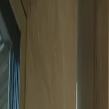
Emplear a alguien