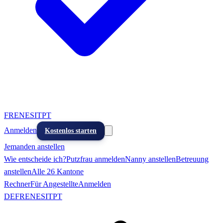
FR
EN
ES
IT
PT
Anmelden
Kostenlos starten
Jemanden anstellen
Wie entscheide ich?
Putzfrau anmelden
Nanny anstellen
Betreuung
anstellen
Alle 26 Kantone
Rechner
Für Angestellte
Anmelden
DE
FR
EN
ES
IT
PT