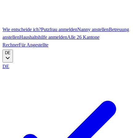
Wie entscheide ich?
Putzfrau anmelden
Nanny anstellen
Betreuung
anstellen
Haushaltshilfe anmelden
Alle 26 Kantone
Rechner
Für Angestellte
DE
DE