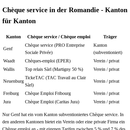
Chèque service in der Romandie - Kanton
für Kanton
Kanton
Chèque service / Chèque emploi
Träger
Chèque service (PRO Entreprise
Kanton
Genf
Sociale Privée)
(subventioniert)
Waadt
Chèques-emploi (EPER)
Verein / privat
Wallis
Top relais Sàrl (Martigny 50 %)
Verein / privat
TickeTAC (TAC Travail au Clair
Neuenburg
Verein / privat
Sàrl)
Freiburg
Chèque Emploi Fribourg
Verein / privat
Jura
Chèque Emploi (Caritas Jura)
Verein / privat
Nur Genf hat ein vom Kanton subventioniertes Chèque service. In
den anderen Kantonen bietet ein Verein oder eine private Firma ein
Chèque emploi an - mit eigenen Tarifen zwischen 5 % und 7 % des